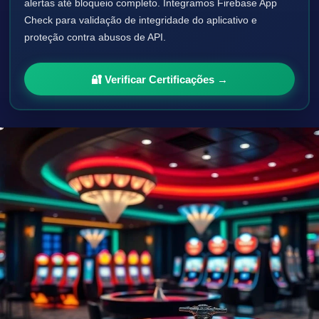
alertas até bloqueio completo. Integramos Firebase App
Check para validação de integridade do aplicativo e
proteção contra abusos de API.
🔐 Verificar Certificações →