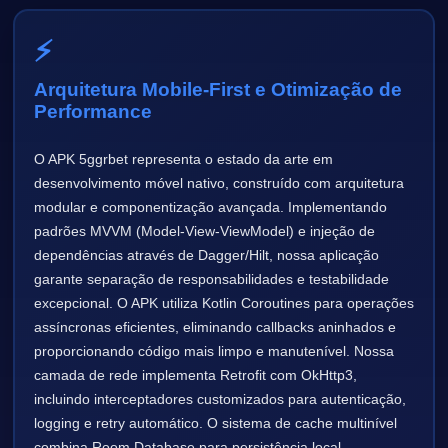
⚡
Arquitetura Mobile-First e Otimização de
Performance
O APK 5ggrbet representa o estado da arte em
desenvolvimento móvel nativo, construído com arquitetura
modular e componentização avançada. Implementando
padrões MVVM (Model-View-ViewModel) e injeção de
dependências através de Dagger/Hilt, nossa aplicação
garante separação de responsabilidades e testabilidade
excepcional. O APK utiliza Kotlin Coroutines para operações
assíncronas eficientes, eliminando callbacks aninhados e
proporcionando código mais limpo e manutenível. Nossa
camada de rede implementa Retrofit com OkHttp3,
incluindo interceptadores customizados para autenticação,
logging e retry automático. O sistema de cache multinível
combina Room Database para persistência local,