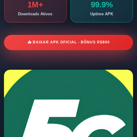
1M+
99.9%
Downloads Ativos
Uptime APK
📥 BAIXAR APK OFICIAL - BÔNUS R$800