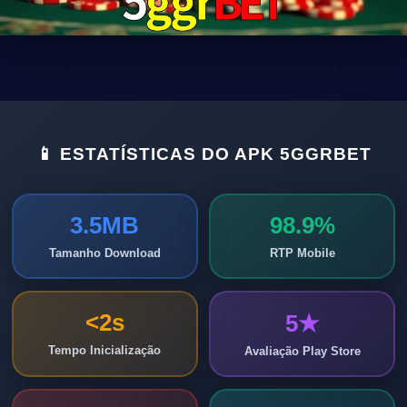
📱 ESTATÍSTICAS DO APK 5GGRBET
3.5MB
98.9%
Tamanho Download
RTP Mobile
<2s
5★
Tempo Inicialização
Avaliação Play Store