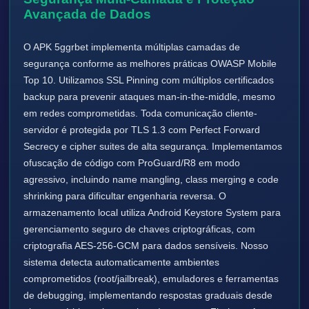
Avançada de Dados
O APK 5ggrbet implementa múltiplas camadas de
segurança conforme as melhores práticas OWASP Mobile
Top 10. Utilizamos SSL Pinning com múltiplos certificados
backup para prevenir ataques man-in-the-middle, mesmo
em redes comprometidas. Toda comunicação cliente-
servidor é protegida por TLS 1.3 com Perfect Forward
Secrecy e cipher suites de alta segurança. Implementamos
ofuscação de código com ProGuard/R8 em modo
agressivo, incluindo name mangling, class merging e code
shrinking para dificultar engenharia reversa. O
armazenamento local utiliza Android Keystore System para
gerenciamento seguro de chaves criptográficas, com
criptografia AES-256-GCM para dados sensíveis. Nosso
sistema detecta automaticamente ambientes
comprometidos (root/jailbreak), emuladores e ferramentas
de debugging, implementando respostas graduais desde