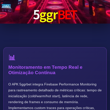
📊
Monitoramento em Tempo Real e
Otimização Contínua
O APK 5ggrbet integra Firebase Performance Monitoring
para rastreamento detalhado de métricas críticas: tempo de
inicialização (cold/warm/hot start), latência de rede,
rendering de frames e consumo de memória.
Implementamos custom traces para operações críticas,