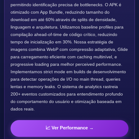
permitindo identificação precisa de bottlenecks. O APK é
otimizado com App Bundle, reduzindo tamanho do
download em até 60% através de splits de densidade,
linguagem e arquitetura. Utilizamos baseline profiles para
compilação ahead-of-time de código crítico, reduzindo
tempo de inicialização em 30%. Nossa estratégia de
imagens combina WebP com compressão adaptativa, Glide
para carregamento eficiente com caching multinível, e
progressive loading para melhor perceived performance.
Implementamos strict mode em builds de desenvolvimento
para detectar operações de I/O no main thread, queries
lentas e memory leaks. O sistema de analytics rastreia
200+ eventos customizados para entendimento profundo
do comportamento do usuário e otimização baseada em
dados reais.
📈 Ver Performance →