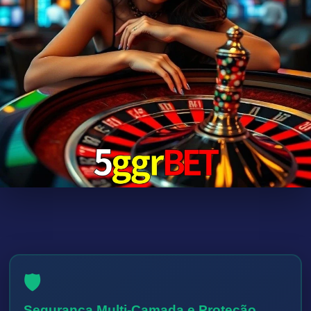
🛡️
Segurança Multi-Camada e Proteção